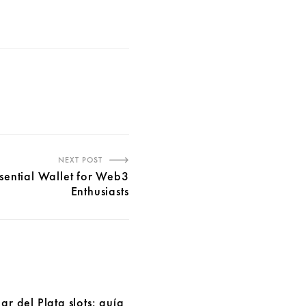
NEXT POST
sential Wallet for Web3
Enthusiasts
r del Plata slots: guía