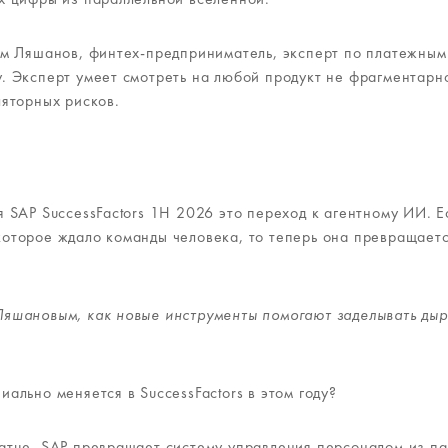
ем Ляшанов, финтех-предприниматель, эксперт по платежным
. Эксперт умеет смотреть на любой продукт не фрагментарно
ляторных рисков.
я SAP SuccessFactors 1H 2026 это переход к агентному ИИ. 
оторое ждало команды человека, то теперь она превращаетс
яшановым, как новые инструменты помогают заделывать дыр
ально меняется в SuccessFactors в этом году?
атце, SAP превращает систему управления персоналом из п