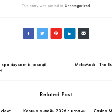
This entry was posted in
Uncategorized
хронізувати інновації
MetaMask - The Es
и
Related Post
eview:
Казино онлайн 2026 с играми
Casino Ma