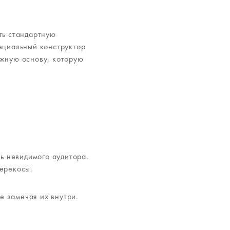
ть стандартную
ециальный конструктор
ежную основу, которую
ль невидимого аудитора.
перекосы.
е замечая их внутри.