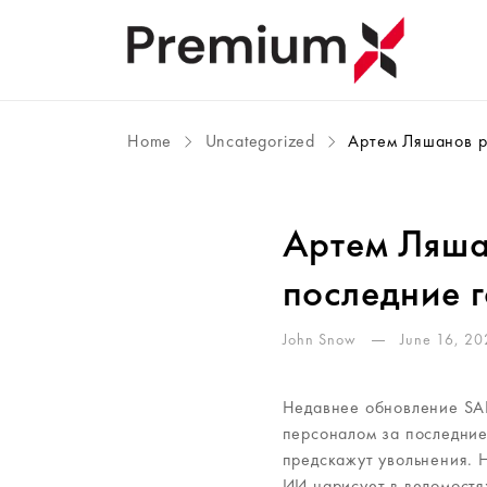
Home
Uncategorized
Артем Ляшанов ра
Артем Ляша
последние 
John Snow
June 16, 20
Недавнее обновление SAP
персоналом за последние
предскажут увольнения. Н
ИИ нарисует в ведомостя