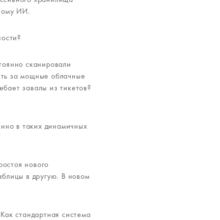
ному ИИ.
ности?
стоянно сканировали
ить за мощные облачные
ебает завалы из тикетов?
енно в таких динамичных
ростоя нового
аблицы в другую. В новом
 Как стандартная система