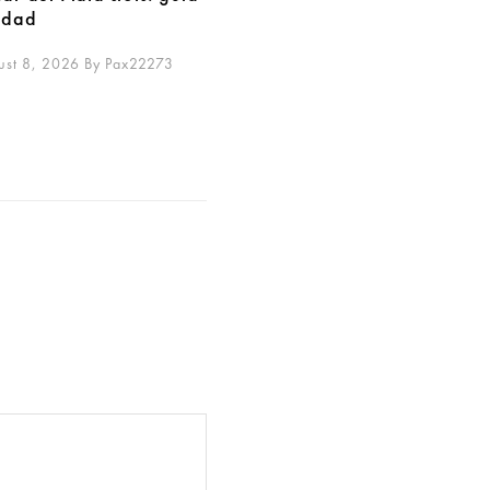
idad
ust 8, 2026
By
Pax22273