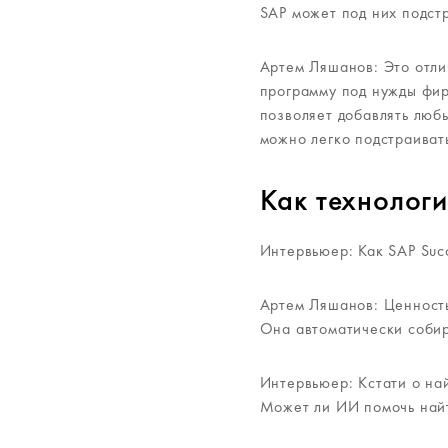
SAP может под них подст
Артем Ляшанов: Это отли
программу под нужды фир
позволяет добавлять люб
можно легко подстраивать
Как технолог
Интервьюер: Как SAP Succ
Артем Ляшанов: Ценность
Она автоматически собир
Интервьюер: Кстати о най
Может ли ИИ помочь най