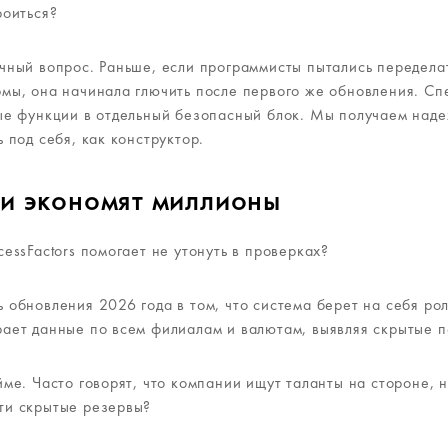
роиться?
чный вопрос. Раньше, если программисты пытались передела
мы, она начинала глючить после первого же обновления. Сп
ые функции в отдельный безопасный блок. Мы получаем над
 под себя, как конструктор.
ии экономят миллионы
essFactors помогает не утонуть в проверках?
 обновления 2026 года в том, что система берет на себя ро
ает данные по всем филиалам и валютам, выявляя скрытые 
ме. Часто говорят, что компании ищут таланты на стороне, н
ти скрытые резервы?