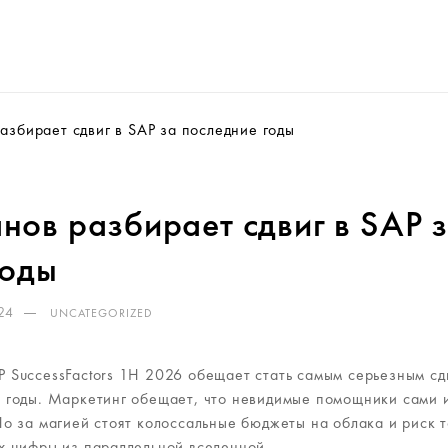
збирает сдвиг в SAP за последние годы
нов разбирает сдвиг в SAP 
годы
24
UNCATEGORIZED
 SuccessFactors 1H 2026 обещает стать самым серьезным сд
 годы. Маркетинг обещает, что невидимые помощники сами 
о за магией стоят колоссальные бюджеты на облака и риск т
х цифры из параллельной вселенной.