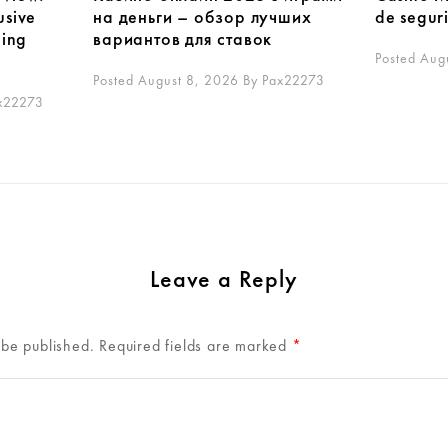
usive
на деньги – обзор лучших
de segur
cing
вариантов для ставок
Posted Aug
Posted August 8, 2026
By
Pax22273
x22273
Leave a Reply
 be published.
Required fields are marked
*