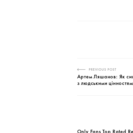
PREVIOUS POST
Артем Ляшанов: Як син
з людськими цінностям
Only Fans Top Rated R