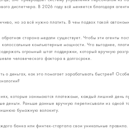
вого диспетчера. В 2026 году всё меняется благодаря агент
чиво, но за всё нужно платить. В чем подвох такой автоном
 обратная сторона медали существует. Чтобы эти агенты по
 колоссальные компьютерные мощности. Что выгоднее, плат
содержать огромный штат поддержки, который вручную разгр
шевле человеческого фактора в долгосроке.
ть о деньгах, как это помогает зарабатывать быстрее? Особ
хнологии?
иях, которые занимаются платежами, каждый лишний день п
ные деньги. Раньше данные вручную переписывали из одной т
 лишнюю бумажную волокиту.
аждого банка или финтех-стартапа свои уникальные правила.