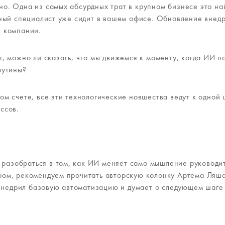
о. Одна из самых абсурдных трат в крупном бизнесе это на
жный специалист уже сидит в вашем офисе. Обновление внед
й компании.
г, можно ли сказать, что мы движемся к моменту, когда ИИ 
рутины?
м счете, все эти технологические новшества ведут к одной 
ессов.
е разобраться в том, как ИИ меняет само мышление руководи
ом, рекомендуем прочитать авторскую колонку Артема Ляша
е внедрил базовую автоматизацию и думает о следующем шаге