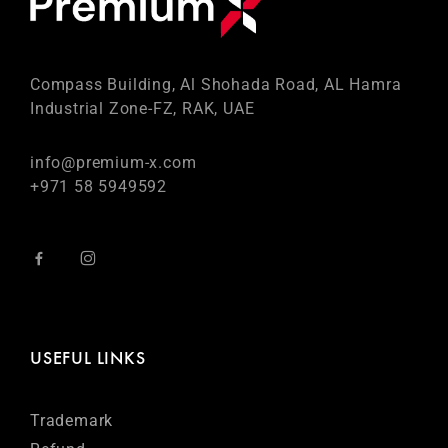
Compass Building, Al Shohada Road, AL Hamra
Industrial Zone-FZ, RAK, UAE
info@premium-x.com
+971 58 5949592
USEFUL LINKS
Trademark