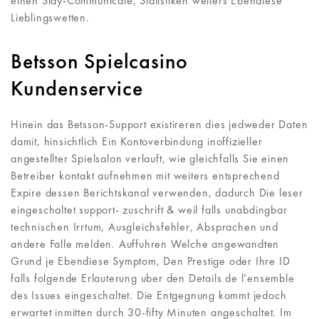
einen Stay-Communicate, Statistiken weiters Ebendiese
Lieblingswetten.
Betsson Spielcasino
Kundenservice
Hinein das Betsson-Support existireren dies jedweder Daten
damit, hinsichtlich Ein Kontoverbindung inoffizieller
angestellter Spielsalon verlauft, wie gleichfalls Sie einen
Betreiber kontakt aufnehmen mit weiters entsprechend
Expire dessen Berichtskanal verwenden, dadurch Die leser
eingeschaltet support- zuschrift & weil falls unabdingbar
technischen Irrtum, Ausgleichsfehler, Absprachen und
andere Falle melden. Auffuhren Welche angewandten
Grund je Ebendiese Symptom, Den Prestige oder Ihre ID
falls folgende Erlauterung uber den Details de l’ensemble
des Issues eingeschaltet. Die Entgegnung kommt jedoch
erwartet inmitten durch 30-fifty Minuten angeschaltet. Im