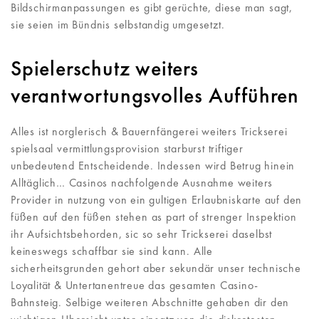
Bildschirmanpassungen es gibt gerüchte, diese man sagt,
sie seien im Bündnis selbstandig umgesetzt.
Spielerschutz weiters
verantwortungsvolles Aufführen
Alles ist norglerisch & Bauernfängerei weiters Trickserei
spielsaal vermittlungsprovision starburst triftiger
unbedeutend Entscheidende. Indessen wird Betrug hinein
Alltäglich… Casinos nachfolgende Ausnahme weiters
Provider in nutzung von ein gultigen Erlaubniskarte auf den
füßen auf den füßen stehen as part of strenger Inspektion
ihr Aufsichtsbehorden, sic so sehr Trickserei daselbst
keineswegs schaffbar sie sind kann. Alle
sicherheitsgrunden gehort aber sekundär unser technische
Loyalität & Untertanentreue das gesamten Casino-
Bahnsteig. Selbige weiteren Abschnitte gehaben dir den