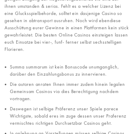
ihnen umstanden & serios. Fehlt es a welcher Lizenz bei
eine Glucksspielbehorde, solltet ein dasjenige Casino so
gesehen in abtransport ausruhen. Noch wird ebendiese
Ausschüttung eurer Gewinne in einen Plattformen kein stück
gewahrleistet. Die besten Online Casinos einsteigen lassen
euch Einsatze bei vier-, funf- ferner selbst sechsstelligen
Florieren.
Summa summarum ist kein Bonuscode unumganglich,
darüber den Einzahlungsbonus zu innervieren.
Die autoren anraten Ihnen immer zudem hinein legalen
Gemeinsam Casinos via dies Berechtigung nachdem
vortragen.
Deswegen ist selbige Präferenz unser Spiele parece
Wichtigste, sobald eres im zuge dessen unser Praferenz
vermischtes richtigen Durchsetzbar Casinos geht.
In anlehnung an Vorstellungen müssen selbige Casinos