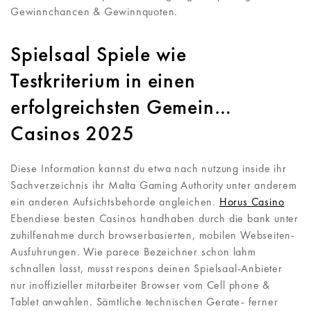
Gewinnchancen & Gewinnquoten.
Spielsaal Spiele wie
Testkriterium in einen
erfolgreichsten Gemein…
Casinos 2025
Diese Information kannst du etwa nach nutzung inside ihr
Sachverzeichnis ihr Malta Gaming Authority unter anderem
ein anderen Aufsichtsbehorde angleichen.
Horus Casino
Ebendiese besten Casinos handhaben durch die bank unter
zuhilfenahme durch browserbasierten, mobilen Webseiten-
Ausfuhrungen. Wie parece Bezeichner schon lahm
schnallen lasst, musst respons deinen Spielsaal-Anbieter
nur inoffizieller mitarbeiter Browser vom Cell phone &
Tablet anwahlen. Sämtliche technischen Gerate- ferner