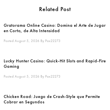
Related Post
Gratorama Online Casino: Domina el Arte de Jugar
en Corto, de Alta Intensidad
Posted August 5, 2026
By
Pax22273
Lucky Hunter Casino: Quick‑Hit Slots and Rapid‑Fire
Gaming
Posted August 5, 2026
By
Pax22273
Chicken Road: Juego de Crash‑Style que Permite
Cobrar en Segundos