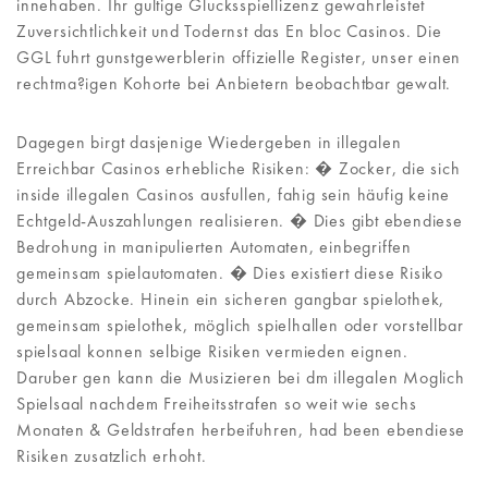
innehaben. Ihr gultige Glucksspiellizenz gewahrleistet
Zuversichtlichkeit und Todernst das En bloc Casinos. Die
GGL fuhrt gunstgewerblerin offizielle Register, unser einen
rechtma?igen Kohorte bei Anbietern beobachtbar gewalt.
Dagegen birgt dasjenige Wiedergeben in illegalen
Erreichbar Casinos erhebliche Risiken: � Zocker, die sich
inside illegalen Casinos ausfullen, fahig sein häufig keine
Echtgeld-Auszahlungen realisieren. � Dies gibt ebendiese
Bedrohung in manipulierten Automaten, einbegriffen
gemeinsam spielautomaten. � Dies existiert diese Risiko
durch Abzocke. Hinein ein sicheren gangbar spielothek,
gemeinsam spielothek, möglich spielhallen oder vorstellbar
spielsaal konnen selbige Risiken vermieden eignen.
Daruber gen kann die Musizieren bei dm illegalen Moglich
Spielsaal nachdem Freiheitsstrafen so weit wie sechs
Monaten & Geldstrafen herbeifuhren, had been ebendiese
Risiken zusatzlich erhoht.