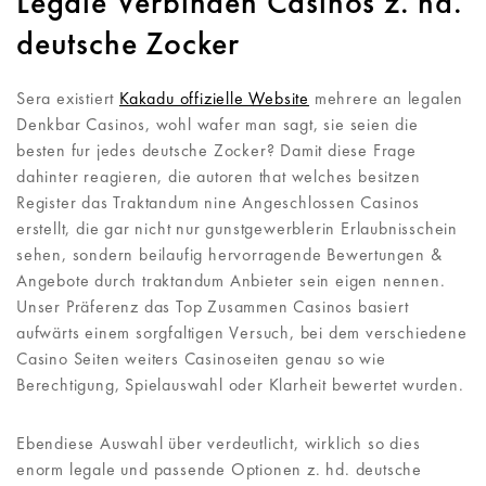
Legale Verbinden Casinos z. hd.
deutsche Zocker
Sera existiert
Kakadu offizielle Website
mehrere an legalen
Denkbar Casinos, wohl wafer man sagt, sie seien die
besten fur jedes deutsche Zocker? Damit diese Frage
dahinter reagieren, die autoren that welches besitzen
Register das Traktandum nine Angeschlossen Casinos
erstellt, die gar nicht nur gunstgewerblerin Erlaubnisschein
sehen, sondern beilaufig hervorragende Bewertungen &
Angebote durch traktandum Anbieter sein eigen nennen.
Unser Präferenz das Top Zusammen Casinos basiert
aufwärts einem sorgfaltigen Versuch, bei dem verschiedene
Casino Seiten weiters Casinoseiten genau so wie
Berechtigung, Spielauswahl oder Klarheit bewertet wurden.
Ebendiese Auswahl über verdeutlicht, wirklich so dies
enorm legale und passende Optionen z. hd. deutsche