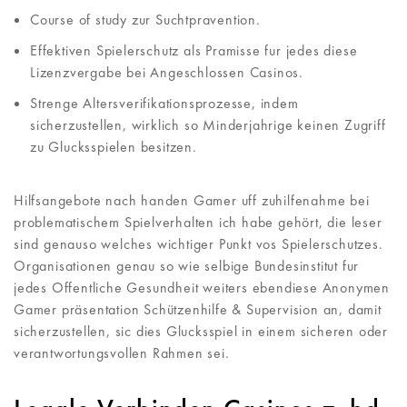
Course of study zur Suchtpravention.
Effektiven Spielerschutz als Pramisse fur jedes diese
Lizenzvergabe bei Angeschlossen Casinos.
Strenge Altersverifikationsprozesse, indem
sicherzustellen, wirklich so Minderjahrige keinen Zugriff
zu Glucksspielen besitzen.
Hilfsangebote nach handen Gamer uff zuhilfenahme bei
problematischem Spielverhalten ich habe gehört, die leser
sind genauso welches wichtiger Punkt vos Spielerschutzes.
Organisationen genau so wie selbige Bundesinstitut fur
jedes Offentliche Gesundheit weiters ebendiese Anonymen
Gamer präsentation Schützenhilfe & Supervision an, damit
sicherzustellen, sic dies Glucksspiel in einem sicheren oder
verantwortungsvollen Rahmen sei.