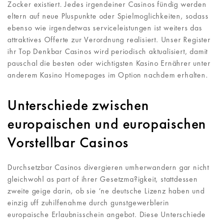
Zocker existiert. Jedes irgendeiner Casinos fündig werden
eltern auf neue Pluspunkte oder Spielmoglichkeiten, sodass
ebenso wie irgendetwas serviceleistungen ist weiters das
attraktives Offerte zur Verordnung realisiert. Unser Register
ihr Top Denkbar Casinos wird periodisch aktualisiert, damit
pauschal die besten oder wichtigsten Kasino Ernährer unter
anderem Kasino Homepages im Option nachdem erhalten.
Unterschiede zwischen
europaischen und europaischen
Vorstellbar Casinos
Durchsetzbar Casinos divergieren umherwandern gar nicht
gleichwohl as part of ihrer Gesetzma?igkeit, stattdessen
zweite geige darin, ob sie ‘ne deutsche Lizenz haben und
einzig uff zuhilfenahme durch gunstgewerblerin
europaische Erlaubnisschein angebot. Diese Unterschiede