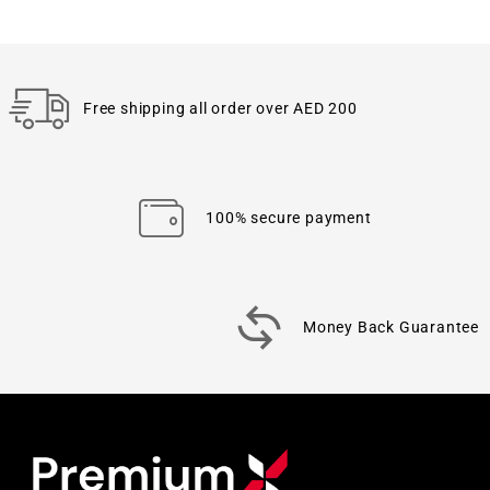
Free shipping all order over AED 200
100% secure payment
Money Back Guarantee