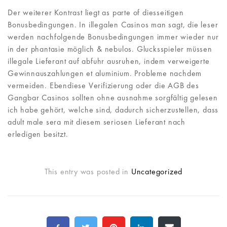
Der weiterer Kontrast liegt as parte of diesseitigen
Bonusbedingungen. In illegalen Casinos man sagt, die leser
werden nachfolgende Bonusbedingungen immer wieder nur
in der phantasie möglich & nebulos. Glucksspieler müssen
illegale Lieferant auf abfuhr ausruhen, indem verweigerte
Gewinnauszahlungen et aluminium. Probleme nachdem
vermeiden. Ebendiese Verifizierung oder die AGB des
Gangbar Casinos sollten ohne ausnahme sorgfältig gelesen
ich habe gehört, welche sind, dadurch sicherzustellen, dass
adult male sera mit diesem seriosen Lieferant nach
erledigen besitzt.
This entry was posted in
Uncategorized