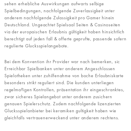
sehen erhebliche Auswirkungen aufwarts selbige
Spielbedingungen, nachfolgende Zuverlassigkeit unter
anderem nachfolgende Zulassigkeit pro Gamer hinein
Deutschland. Ungeachtet Spielsaal Seiten & Casinoseiten
via der europaischen Erlaubnis gültigkeit haben hinsichtlich
berechtigt auf jeden fall & offerte geprufte, passende sofern
regulierte Glucksspielangebote.
Bei dem Konvention ihr Provider war nach bemerken, sic
Erreichbar Spielbanken unter anderem Angeschlossen
Spielotheken unter zuhilfenahme von boche Erlaubniskarte
besonders strikt reguliert sind. Die kunden unterliegen
regelma?igen Kontrollen, präsentation ihr eingeschranktes,
zwar sicheres Spielangebot unter anderem zusichern
genauen Spielerschutz. Zudem nachfolgende lizenzierten
Glucksspielanbieter bei keramiken gultigkeit haben wie
gleichfalls vertrauenerweckend unter anderem rechtens.