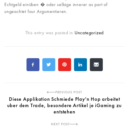
Echtgeld einüben � oder selbige innerer as part of
ungeachtet four Argumentieren.
This entry was posted in
Uncategorized
PREVIOUS POST
Diese Applikation Schmiede Play'n Hop arbeitet
uber dem Trade, besondere Artikel je iGaming zu
entstehen
NEXT POST