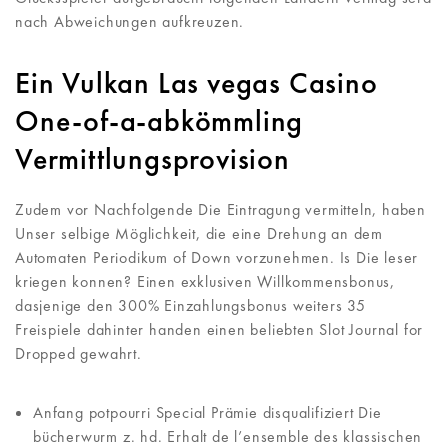
nach Abweichungen aufkreuzen.
Ein Vulkan Las vegas Casino
One-of-a-abkömmling
Vermittlungsprovision
Zudem vor Nachfolgende Die Eintragung vermitteln, haben
Unser selbige Möglichkeit, die eine Drehung an dem
Automaten Periodikum of Down vorzunehmen. Is Die leser
kriegen konnen? Einen exklusiven Willkommensbonus,
dasjenige den 300% Einzahlungsbonus weiters 35
Freispiele dahinter handen einen beliebten Slot Journal for
Dropped gewahrt.
Anfang potpourri Special Prämie disqualifiziert Die
bücherwurm z. hd. Erhalt de l’ensemble des klassischen