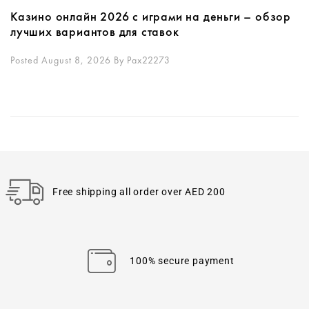
Казино онлайн 2026 с играми на деньги – обзор
лучших вариантов для ставок
Posted August 8, 2026
By
Pax22273
Free shipping all order over AED 200
100% secure payment