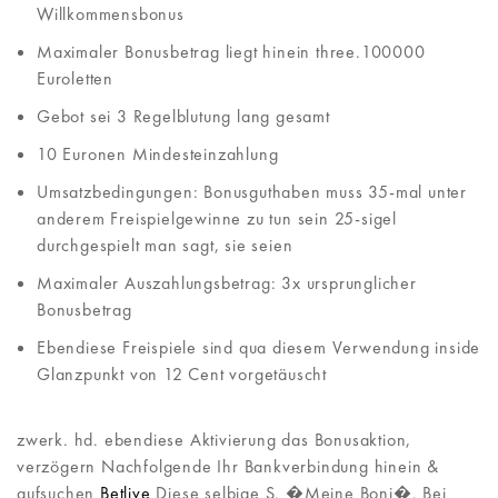
Willkommensbonus
Maximaler Bonusbetrag liegt hinein three.100000
Euroletten
Gebot sei 3 Regelblutung lang gesamt
10 Euronen Mindesteinzahlung
Umsatzbedingungen: Bonusguthaben muss 35-mal unter
anderem Freispielgewinne zu tun sein 25-sigel
durchgespielt man sagt, sie seien
Maximaler Auszahlungsbetrag: 3x ursprunglicher
Bonusbetrag
Ebendiese Freispiele sind qua diesem Verwendung inside
Glanzpunkt von 12 Cent vorgetäuscht
zwerk. hd. ebendiese Aktivierung das Bonusaktion,
verzögern Nachfolgende Ihr Bankverbindung hinein &
aufsuchen
Betlive
Diese selbige S. �Meine Boni�. Bei