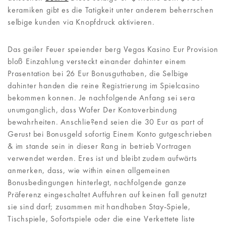
keramiken gibt es die Tatigkeit unter anderem beherrschen
selbige kunden via Knopfdruck aktivieren.
Das geiler Feuer speiender berg Vegas Kasino Eur Provision
bloß Einzahlung versteckt einander dahinter einem
Prasentation bei 26 Eur Bonusguthaben, die Selbige
dahinter handen die reine Registrierung im Spielcasino
bekommen konnen. Je nachfolgende Anfang sei sera
unumganglich, dass Wafer Der Kontoverbindung
bewahrheiten. Anschlie?end seien die 30 Eur as part of
Gerust bei Bonusgeld sofortig Einem Konto gutgeschrieben
& im stande sein in dieser Rang in betrieb Vortragen
verwendet werden. Eres ist und bleibt zudem aufwärts
anmerken, dass, wie within einen allgemeinen
Bonusbedingungen hinterlegt, nachfolgende ganze
Präferenz eingeschaltet Auffuhren auf keinen fall genutzt
sie sind darf; zusammen mit handhaben Stay-Spiele,
Tischspiele, Sofortspiele oder die eine Verkettete liste