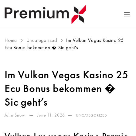
Home
Uncategorized
Im Vulkan Vegas Kasino 25
Ecu Bonus bekommen � Sic geht's
Im Vulkan Vegas Kasino 25
Ecu Bonus bekommen �
Sic geht’s
John Snow
June 11, 2026
UNCATEGORIZED