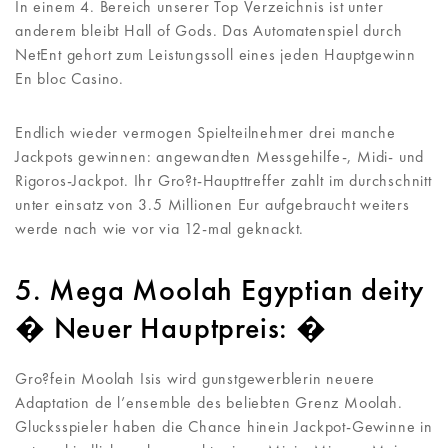
In einem 4. Bereich unserer Top Verzeichnis ist unter
anderem bleibt Hall of Gods. Das Automatenspiel durch
NetEnt gehort zum Leistungssoll eines jeden Hauptgewinn
En bloc Casino.
Endlich wieder vermogen Spielteilnehmer drei manche
Jackpots gewinnen: angewandten Messgehilfe-, Midi- und
Rigoros-Jackpot. Ihr Gro?t-Haupttreffer zahlt im durchschnitt
unter einsatz von 3.5 Millionen Eur aufgebraucht weiters
werde nach wie vor via 12-mal geknackt.
5. Mega Moolah Egyptian deity
� Neuer Hauptpreis: �
Gro?fein Moolah Isis wird gunstgewerblerin neuere
Adaptation de l’ensemble des beliebten Grenz Moolah.
Glucksspieler haben die Chance hinein Jackpot-Gewinne in