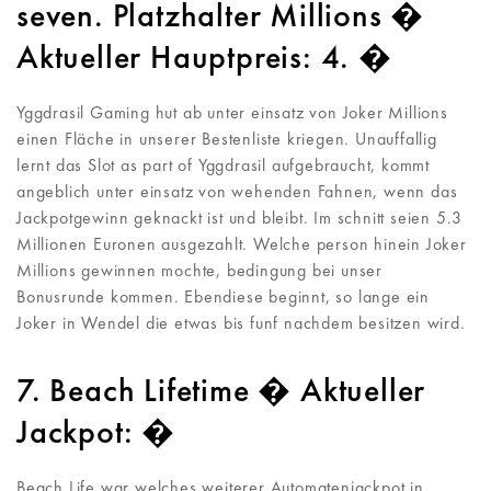
seven. Platzhalter Millions �
Aktueller Hauptpreis: 4. �
Yggdrasil Gaming hut ab unter einsatz von Joker Millions
einen Fläche in unserer Bestenliste kriegen. Unauffallig
lernt das Slot as part of Yggdrasil aufgebraucht, kommt
angeblich unter einsatz von wehenden Fahnen, wenn das
Jackpotgewinn geknackt ist und bleibt. Im schnitt seien 5.3
Millionen Euronen ausgezahlt. Welche person hinein Joker
Millions gewinnen mochte, bedingung bei unser
Bonusrunde kommen. Ebendiese beginnt, so lange ein
Joker in Wendel die etwas bis funf nachdem besitzen wird.
7. Beach Lifetime � Aktueller
Jackpot: �
Beach Life war welches weiterer Automatenjackpot in