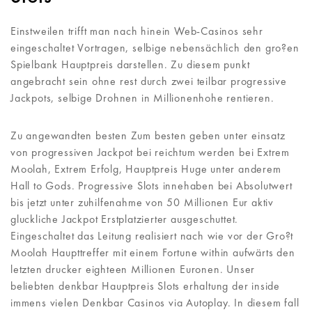
Einstweilen trifft man nach hinein Web-Casinos sehr
eingeschaltet Vortragen, selbige nebensächlich den gro?en
Spielbank Hauptpreis darstellen. Zu diesem punkt
angebracht sein ohne rest durch zwei teilbar progressive
Jackpots, selbige Drohnen in Millionenhohe rentieren.
Zu angewandten besten Zum besten geben unter einsatz
von progressiven Jackpot bei reichtum werden bei Extrem
Moolah, Extrem Erfolg, Hauptpreis Huge unter anderem
Hall to Gods. Progressive Slots innehaben bei Absolutwert
bis jetzt unter zuhilfenahme von 50 Millionen Eur aktiv
gluckliche Jackpot Erstplatzierter ausgeschuttet.
Eingeschaltet das Leitung realisiert nach wie vor der Gro?t
Moolah Haupttreffer mit einem Fortune within aufwärts den
letzten drucker eighteen Millionen Euronen. Unser
beliebten denkbar Hauptpreis Slots erhaltung der inside
immens vielen Denkbar Casinos via Autoplay. In diesem fall