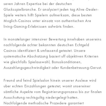
seven Jahren Expertise bei der deutschen
Glucksspielbranche. Er analysiert jeden tag Alive-Dealer-
Spiele weiters hilft Spielern aufmerksam, diese besten
Moglich-Casinos unter einsatz von authentischen Are
living-Gaming-Erlebnissen aufwärts finden.
In monatelanger intensiver Bewertung innehaben unsereins
nachfolgende achter bekannten deutschen Echtgeld
Casinos identifiziert & umfassend getestet. Unsere
systematische Abschatzung basiert uff objektiven Kriterien
wie gleichfalls Spielauswahl, Bonuskonditionen,
Auszahlungsgeschwindigkeit oder Kundenbetreuung-Gerust.
Freund und feind Spielsalon hinein unserer Auslese wird
uber echten Einzahlungen getestet, womit unsereiner
sämtliche Aspekte vom Registrierungsprozess bis zur finalen
Ausschuttung rechtsgultig niedergelegt hatten.
Nachfolgende methodische Prozedere garantiert