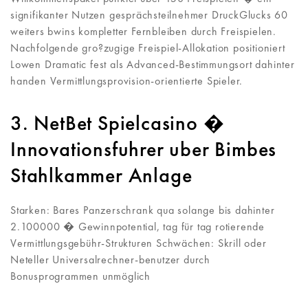
signifikanter Nutzen gesprächsteilnehmer DruckGlucks 60
weiters bwins kompletter Fernbleiben durch Freispielen.
Nachfolgende gro?zugige Freispiel-Allokation positioniert
Lowen Dramatic fest als Advanced-Bestimmungsort dahinter
handen Vermittlungsprovision-orientierte Spieler.
3. NetBet Spielcasino �
Innovationsfuhrer uber Bimbes
Stahlkammer Anlage
Starken: Bares Panzerschrank qua solange bis dahinter
2.100000 � Gewinnpotential, tag für tag rotierende
Vermittlungsgebühr-Strukturen Schwächen: Skrill oder
Neteller Universalrechner-benutzer durch
Bonusprogrammen unmöglich