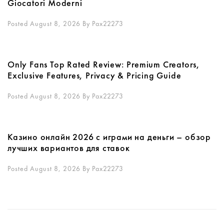
Giocatori Moderni
Posted August 8, 2026
By
Pax22273
Only Fans Top Rated Review: Premium Creators,
Exclusive Features, Privacy & Pricing Guide
Posted August 8, 2026
By
Pax22273
Казино онлайн 2026 с играми на деньги – обзор
лучших вариантов для ставок
Posted August 8, 2026
By
Pax22273