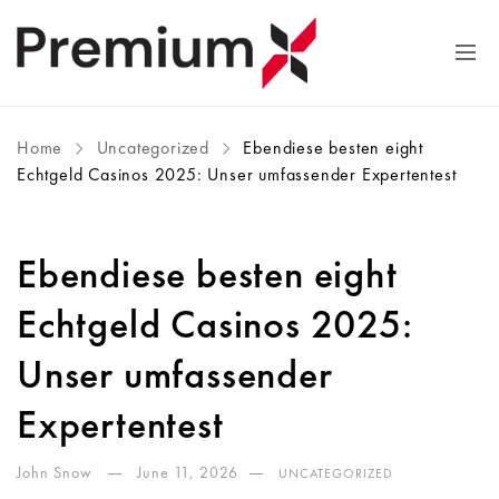
Home
Uncategorized
Ebendiese besten eight
Echtgeld Casinos 2025: Unser umfassender Expertentest
Ebendiese besten eight
Echtgeld Casinos 2025:
Unser umfassender
Expertentest
John Snow
June 11, 2026
UNCATEGORIZED