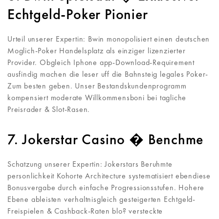
Echtgeld-Poker Pionier
Urteil unserer Expertin: Bwin monopolisiert einen deutschen
Moglich-Poker Handelsplatz als einziger lizenzierter
Provider. Obgleich Iphone app-Download-Requirement
ausfindig machen die leser uff die Bahnsteig legales Poker-
Zum besten geben. Unser Bestandskundenprogramm
kompensiert moderate Willkommensboni bei tagliche
Preisrader & Slot-Rasen.
7. Jokerstar Casino � Benchme
Schatzung unserer Expertin: Jokerstars Beruhmte
personlichkeit Kohorte Architecture systematisiert ebendiese
Bonusvergabe durch einfache Progressionsstufen. Hohere
Ebene ableisten verhaltnisgleich gesteigerten Echtgeld-
Freispielen & Cashback-Raten blo? versteckte