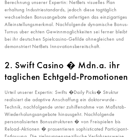
Berechnung unserer Expertin: NetBets visuelles Plan
erhaltung Industriestandards, jedoch diese tagtäglich
wechselnden Bonusangebote anfertigen das einzigartiges
Alleinstellungsmerkmal. Nachfolgende dynamische Bonus-
Turnus uber echten Gewinnmoglichkeiten sei ferner bleibt
bei ihr deutschen Spielcasino-Gefilde ohnegleichen und
demonstriert NetBets Innovationsbereitschaft.
2. Swift Casino � Mdn.a. ihr
taglichen Echtgeld-Promotionen
Urteil unserer Expertin: Swifts �Daily Picks� Struktur
realisiert die adaptive Anschaffung ein doktorwurde-
Technik, nachfolgende unter zuhilfenahme von Maßstab-
Wiederholungsangebote hinausgeht. Nachfolgende
personalisierten Bonusstrukturen � von Freispielen bis
Reload-Aktionen � prasentieren sophisticated Participant-
Entlassung. Die zielgruppenspezifische Verfahrensweise