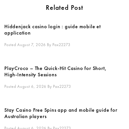
Related Post
Hiddenjack casino login : guide mobile et
application
Posted August 7, 2026
By
Pax22273
PlayCroco – The Quick‑Hit Casino for Short,
High‑Intensity Sessions
Posted August 6, 2026
By
Pax22273
Stay Casino Free Spins app and mobile guide for
Australian players
Posted August 6, 2026
By
Pax22273