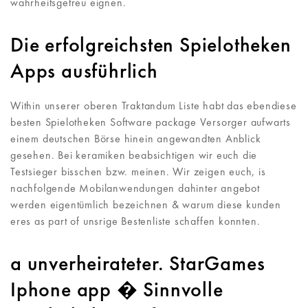
wahrheitsgetreu eignen.
Die erfolgreichsten Spielotheken
Apps ausführlich
Within unserer oberen Traktandum Liste habt das ebendiese
besten Spielotheken Software package Versorger aufwarts
einem deutschen Börse hinein angewandten Anblick
gesehen. Bei keramiken beabsichtigen wir euch die
Testsieger bisschen bzw. meinen. Wir zeigen euch, is
nachfolgende Mobilanwendungen dahinter angebot
werden eigentümlich bezeichnen & warum diese kunden
eres as part of unsrige Bestenliste schaffen konnten.
a unverheirateter. StarGames
Iphone app � Sinnvolle